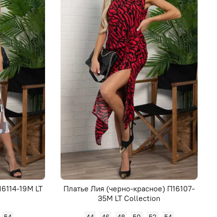
6114-19М LT
Платье Лия (черно-красное) П16107-
35М LT Collection
54
44
46
48
50
52
54