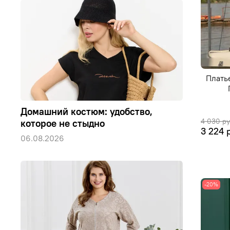
Плать
Домашний костюм: удобство,
4 030 р
которое не стыдно
3 224 
06.08.2026
-20%