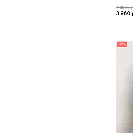
4 950 ру
3 960 
-20%