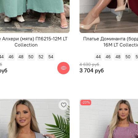
 Алхери (мята) П16215-12М LT
Платье Доминанта (бор
Collection
16М LT Collect
44
46
48
50
52
54
44
46
48
50
б
4 630 руб
руб
3 704 руб
-20%