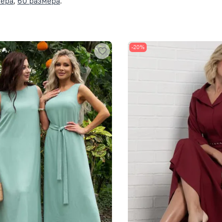
мера
,
60 размера
.
-20%