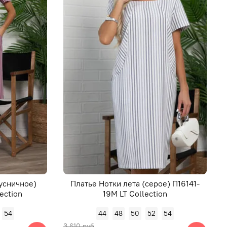
усничное)
Платье Нотки лета (серое) П16141-
ection
19М LT Collection
54
44
48
50
52
54
3 610 руб