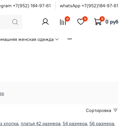
egram +7(952) 184-97-61
whatsApp +7(952)184-97-61
0
0
0
0 руб
омашняя женская одежда
ер
Сортировка
из хлопка
,
платья 42 размера
,
54 размера
,
56 размера
,