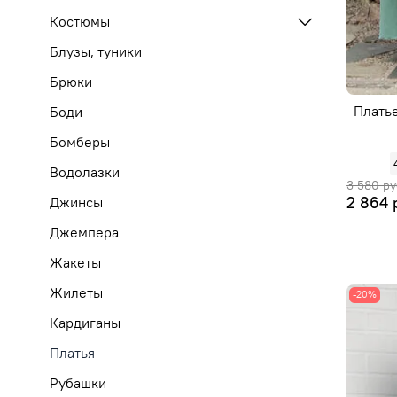
Костюмы
Блузы, туники
Брюки
Платье
Боди
Бомберы
Водолазки
3 580 ру
2 864 
Джинсы
Джемпера
Жакеты
Жилеты
-20%
Кардиганы
Платья
Рубашки