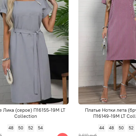
е Лика (серое) П16155-19М LT
Платье Нотки лета (бр
Collection
П16149-19М LT Coll
48
50
52
54
44
48
50
52
б
3 610 руб