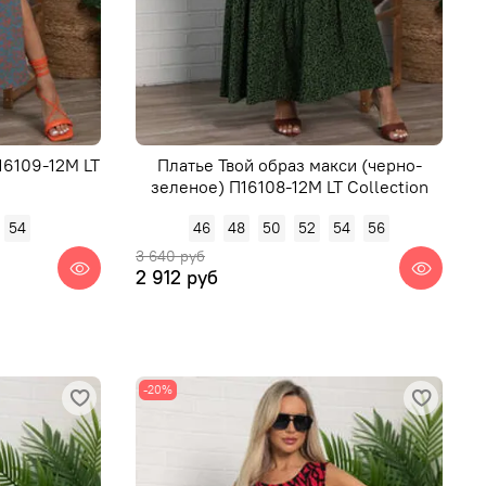
16109-12М LT
Платье Твой образ макси (черно-
зеленое) П16108-12М LT Collection
54
46
48
50
52
54
56
3 640 руб
2 912 руб
-20%