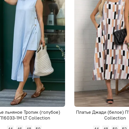
ье льняное Тропик (голубое)
Платье Джади (белое) П1
П16033-1М LT Collection
Collection
44
46
48
50
44
48
50
52