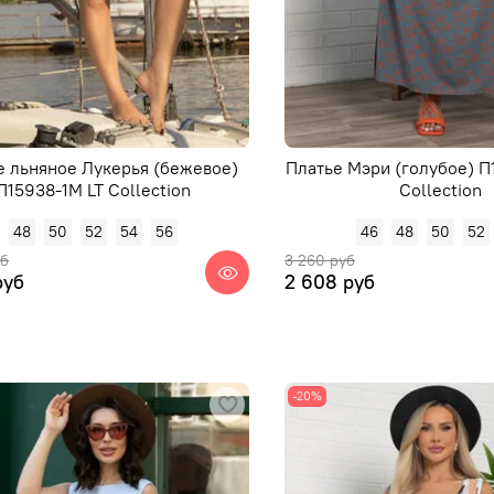
е льняное Лукерья (бежевое)
Платье Мэри (голубое) П
П15938-1М LT Collection
Collection
48
50
52
54
56
46
48
50
52
уб
3 260 руб
руб
2 608 руб
-20%