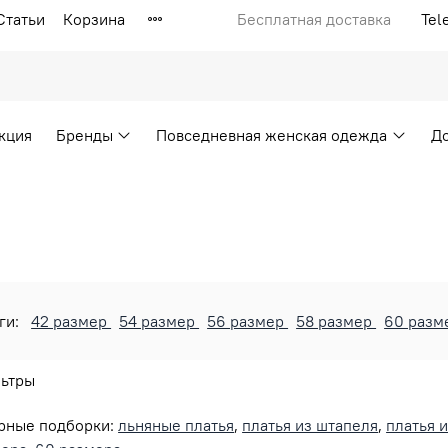
Статьи
Корзина
Бесплатная доставка
Tel
кция
Бренды
Повседневная женская одежда
Д
ги:
42 размер
54 размер
56 размер
58 размер
60 разм
ьтры
рные подборки:
льняные платья
,
платья из штапеля
,
платья 