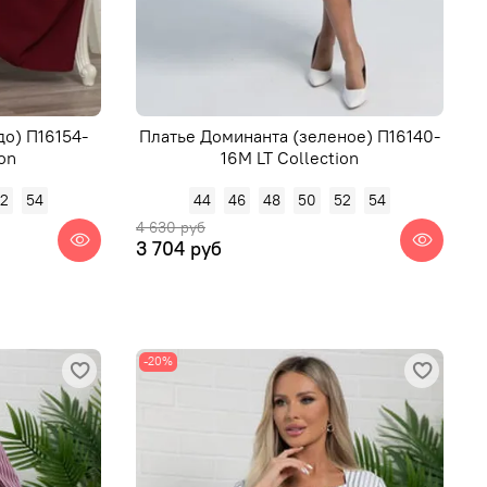
до) П16154-
Платье Доминанта (зеленое) П16140-
ion
16М LT Collection
52
54
44
46
48
50
52
54
4 630 руб
3 704 руб
-20%