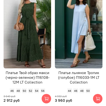
Платье Твой образ макси
Платье льняное Тропик
(черно-зеленое) П16108-
(голубое) П16033-1М LT
12М LT Collection
Collection
46
48
50
52
54
56
44
46
48
50
3 640 руб
4 950 руб
2 912 руб
3 960 руб