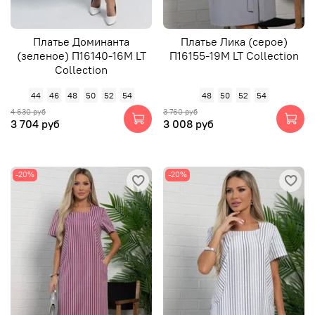
Платье Доминанта
Платье Лика (серое)
(зеленое) П16140-16М LT
П16155-19М LT Collection
Collection
44
46
48
50
52
54
48
50
52
54
4 630 руб
3 760 руб
3 704 руб
3 008 руб
-20%
-20%