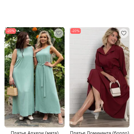
-20%
-20%
Платье Алхери (мята)
Платье Доминанта (бордо)