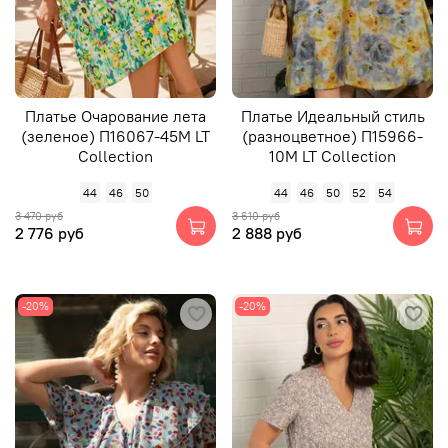
Платье Очарование лета
Платье Идеальный стиль
(зеленое) П16067-45М LT
(разноцветное) П15966-
Collection
10М LT Collection
44
46
50
44
46
50
52
54
3 470 руб
3 610 руб
2 776 руб
2 888 руб
-20%
-20%