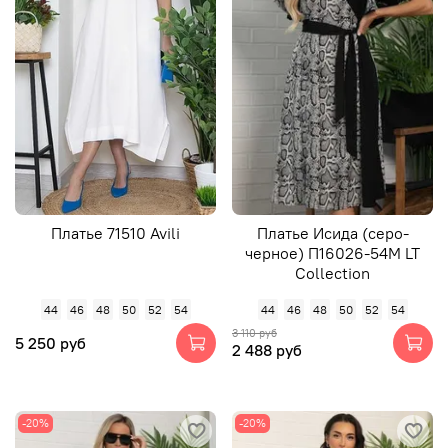
Платье 71510 Avili
Платье Исида (серо-
черное) П16026-54М LT
Collection
44
46
48
50
52
54
44
46
48
50
52
54
3 110 руб
5 250 руб
2 488 руб
-20%
-20%