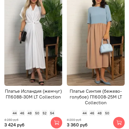
Платье Исландия (жемчуг)
Платье Синтия (бежево-
П16088-30М LT Collection
голубое) П16008-25М LT
Collection
44
46
48
50
52
54
44
46
48
50
4 280 руб
4 200 руб
3 424 руб
3 360 руб