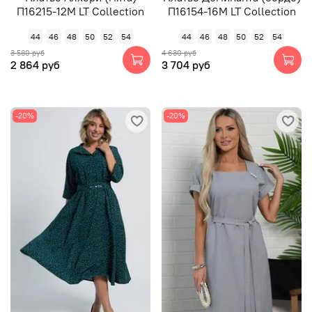
П16215-12М LT Collection
П16154-16М LT Collection
44
46
48
50
52
54
44
46
48
50
52
54
3 580 руб
4 630 руб
2 864 руб
3 704 руб
-20%
-20%