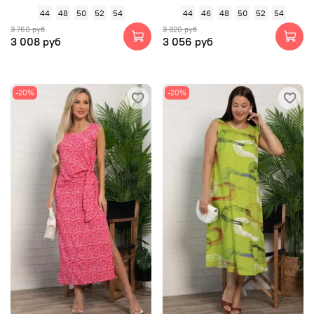
44
48
50
52
54
44
46
48
50
52
54
3 760 руб
3 820 руб
3 008 руб
3 056 руб
-20%
-20%