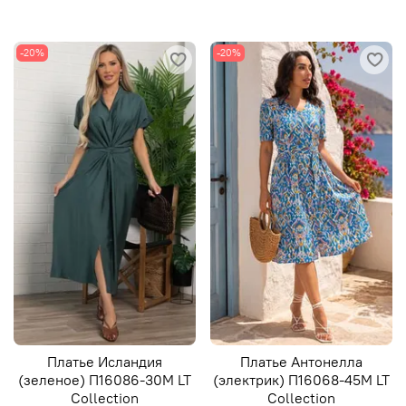
-20%
-20%
Платье Исландия
Платье Антонелла
(зеленое) П16086-30М LT
(электрик) П16068-45М LT
Collection
Collection