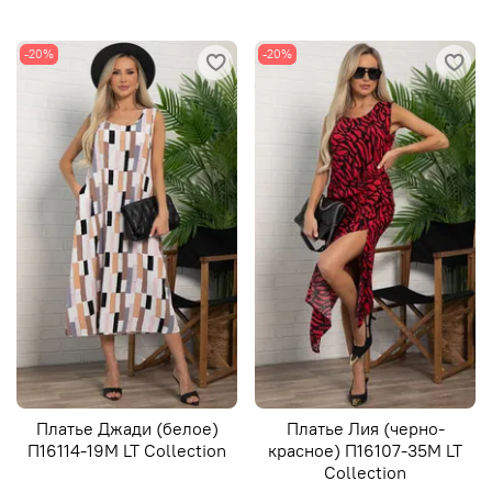
-20%
-20%
Платье Джади (белое)
Платье Лия (черно-
П16114-19М LT Collection
красное) П16107-35М LT
Collection