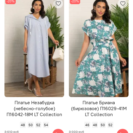
-20%
-20%
Платье Незабудка
Платье Бриана
(небесно-голубое)
(бирюзовое) П16029-41М
П16042-18М LT Collection
LT Collection
48
50
52
54
46
48
50
52
3 610 руб
3 900 руб