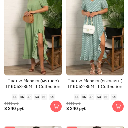
Платье Марика (мятное)
Платье Марика (эвкалипт)
П16053-35М LT Collection
П16052-35М LT Collection
44
46
48
50
52
54
44
46
48
50
52
54
4 050 руб
4 050 руб
3 240 руб
3 240 руб