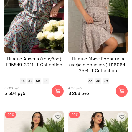
Платье Анхела (голубое)
Платье Мисс Романтика
П15849-39М LT Collection
(кофе с молоком) П16064-
25М LT Collection
46
48
50
52
44
46
50
6 880 руб
4 110 руб
5 504 руб
3 288 руб
-20%
-20%