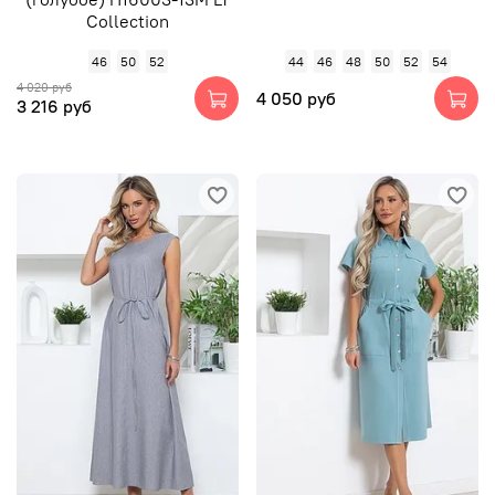
Collection
46
50
52
44
46
48
50
52
54
4 020 руб
4 050 руб
3 216 руб