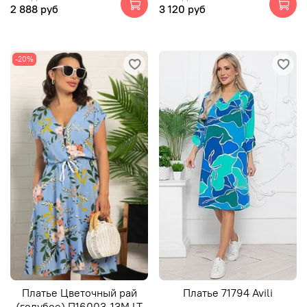
2 888 руб
3 120 руб
-20%
Платье Цветочный рай
Платье 71794 Avili
(голубое) П16003-13М LT