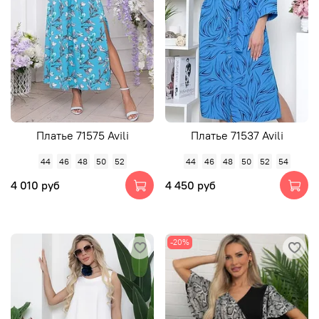
Платье 71575 Avili
Платье 71537 Avili
44
46
48
50
52
44
46
48
50
52
54
4 010 руб
4 450 руб
-20%