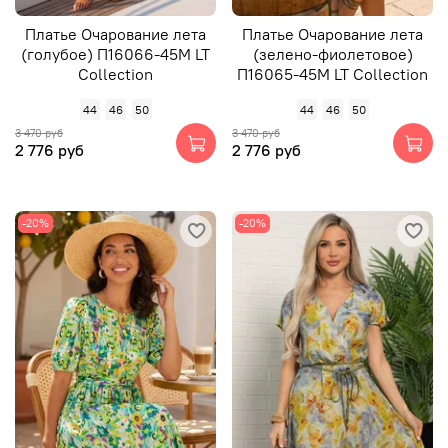
Платье Очарование лета
Платье Очарование лета
(голубое) П16066-45М LT
(зелено-фиолетовое)
Collection
П16065-45М LT Collection
44
46
50
44
46
50
3 470 руб
3 470 руб
2 776 руб
2 776 руб
-20%
-20%