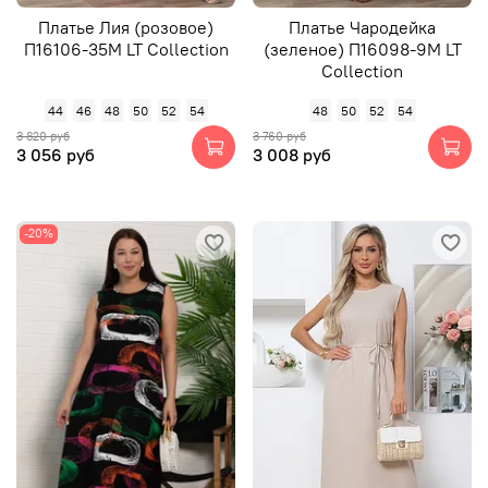
Платье Лия (розовое)
Платье Чародейка
П16106-35М LT Collection
(зеленое) П16098-9М LT
Collection
44
46
48
50
52
54
48
50
52
54
3 820 руб
3 760 руб
3 056 руб
3 008 руб
-20%