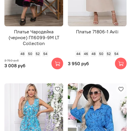
Платье Чародейка
Платье 71806-1 Avili
(черное) П16099-9М LT
Collection
48
50
52
54
44
46
48
50
52
54
3 760 руб
3 950 руб
3 008 руб