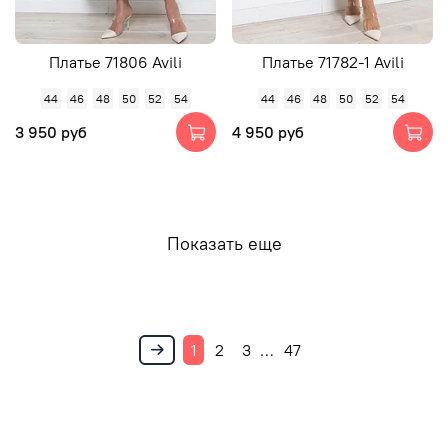
Платье 71806 Avili
Платье 71782-1 Avili
44
46
48
50
52
54
44
46
48
50
52
54
3 950 руб
4 950 руб
Показать еще
1
2
3
…
47