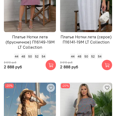
Платье Нотки лета
Платье Нотки лета (серое)
(брусничное) П16149-19М
П16141-19М LT Collection
LT Collection
44
48
50
52
54
44
48
50
52
54
3 610 руб
3 610 руб
2 888 руб
2 888 руб
-20%
-20%