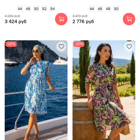
44
46
50
52
54
44
46
48
50
4 280 руб
3 470 руб
3 424 руб
2 776 руб
-20%
-20%