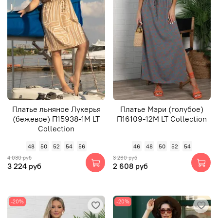
Платье льняное Лукерья
Платье Мэри (голубое)
(бежевое) П15938-1М LT
П16109-12М LT Collection
Collection
48
50
52
54
56
46
48
50
52
54
4 030 руб
3 260 руб
3 224 руб
2 608 руб
-20%
-20%