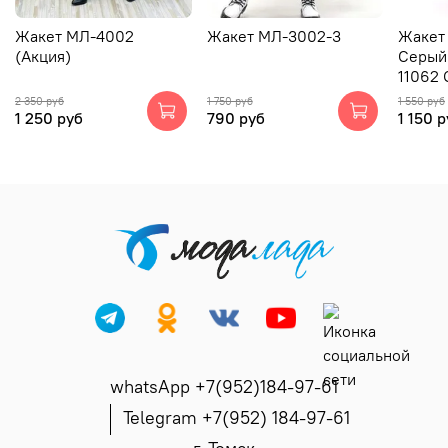
Жакет МЛ-4002
Жакет МЛ-3002-3
Жакет
(Акция)
Серый
11062 
2 350 руб
1 750 руб
1 550 руб
1 250 руб
790 руб
1 150 
whatsApp +7(952)184-97-61
Telegram +7(952) 184-97-61