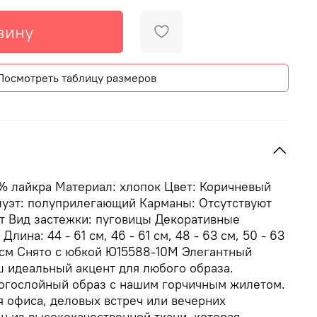
зину
Посмотреть таблицу размеров
% лайкра Материал: хлопок Цвет: Коричневый
луэт: полуприлегающий Карманы: Отсутствуют
ет Вид застежки: пуговицы Декоративные
лина: 44 - 61 см, 46 - 61 см, 48 - 63 см, 50 - 63
66 см Снято с юбкой Ю15588-10М Элегантный
ш идеальный акцент для любого образа.
огослойный образ с нашим горчичным жилетом.
 офиса, деловых встреч или вечерних
н из высококачественной ткани, которая