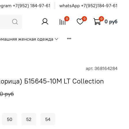
egram +7(952) 184-97-61
whatsApp +7(952)184-97-61
0
0
0
0 руб
омашняя женская одежда
арт.
368164284
орица) Б15645-10М LT Collection
0 руб
50
52
54