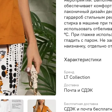
обеспечивает комфорт
лаконичный дизайн де
гардероб стильным реш
стирка в машине при т
использовать отбелива
°C. При глажке исполь
гладить с паром. Не з
наизнанку, отдельно о
Характеристики
Бренд
LT Collection
Доставка
Почта и СДЭК
Бесплатная доставка
СДЭК и почта бесплатн