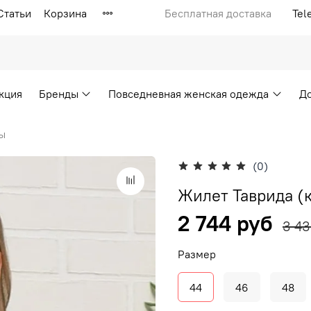
Статьи
Корзина
Бесплатная доставка
Tel
кция
Бренды
Повседневная женская одежда
Д
ы
(0)
Жилет Таврида (к
2 744 руб
3 43
Размер
44
46
48