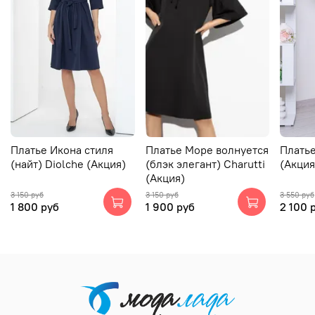
Платье Икона стиля
Платье Море волнуется
Платье
(найт) Diolche (Акция)
(блэк элегант) Charutti
(Акция
(Акция)
3 150 руб
3 150 руб
3 550 руб
1 800 руб
1 900 руб
2 100 