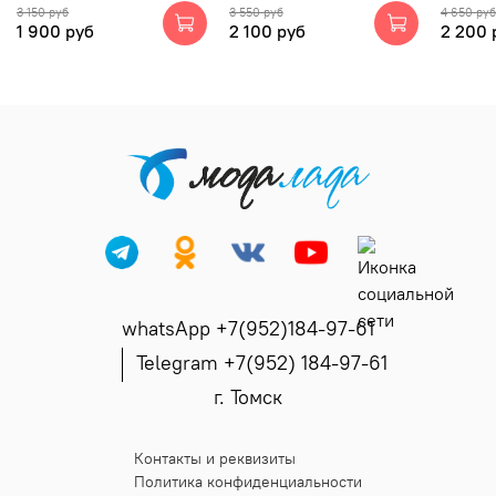
3 150 руб
3 550 руб
4 650 руб
1 900 руб
2 100 руб
2 200 
whatsApp +7(952)184-97-61
Telegram +7(952) 184-97-61
г. Томск
Контакты и реквизиты
Политика конфиденциальности