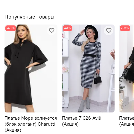
Популярные товары
-40%
-41%
-53%
Платье Море волнуется
Платье 71326 Avili
Платье
(блэк элегант) Charutti
(Акция)
(Акция
(Акция)