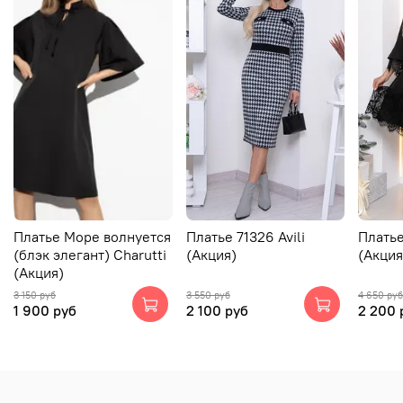
Платье Море волнуется
Платье 71326 Avili
Платье
(блэк элегант) Charutti
(Акция)
(Акция
(Акция)
3 150 руб
3 550 руб
4 650 руб
1 900 руб
2 100 руб
2 200 