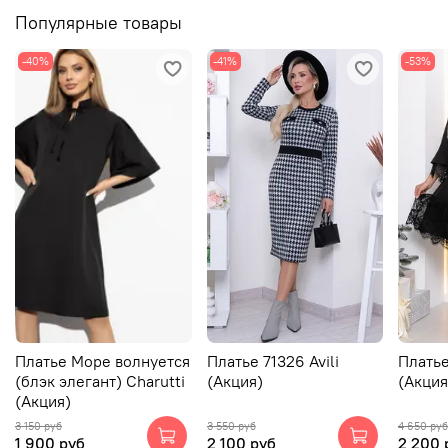
Популярные товары
-40%
-41%
-53%
Платье Море волнуется
Платье 71326 Avili
Платье
(блэк элегант) Charutti
(Акция)
(Акция
(Акция)
3 150 руб
3 550 руб
4 650 руб
1 900 руб
2 100 руб
2 200 