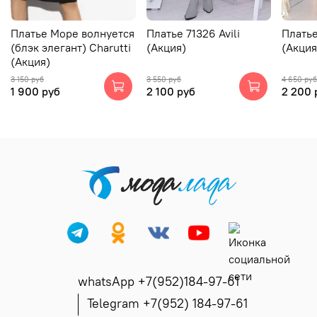
Платье Море волнуется
Платье 71326 Avili
Платье
(блэк элегант) Charutti
(Акция)
(Акция
(Акция)
3 150 руб
3 550 руб
4 650 руб
1 900 руб
2 100 руб
2 200 
whatsApp +7(952)184-97-61
Telegram +7(952) 184-97-61