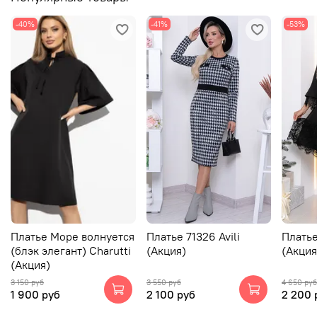
-40%
-41%
-53%
Платье Море волнуется
Платье 71326 Avili
Платье
(блэк элегант) Charutti
(Акция)
(Акция
(Акция)
3 150 руб
3 550 руб
4 650 руб
1 900 руб
2 100 руб
2 200 