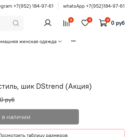
egram +7(952) 184-97-61
whatsApp +7(952)184-97-61
0
0
0
0 руб
омашняя женская одежда
стиль, шик DStrend (Акция)
90 руб
 в наличии
Посмотреть таблицу размеров