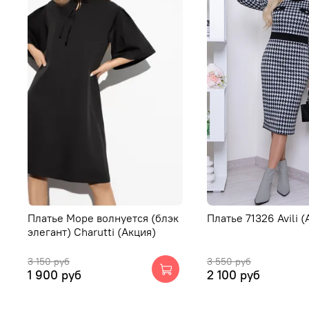
Платье Море волнуется (блэк
Платье 71326 Avili (
элегант) Charutti (Акция)
3 150 руб
3 550 руб
1 900 руб
2 100 руб