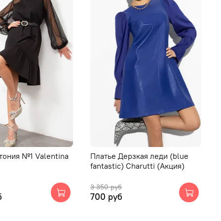
тония №1 Valentina
Платье Дерзкая леди (blue
fantastic) Charutti (Акция)
3 350 руб
б
700 руб