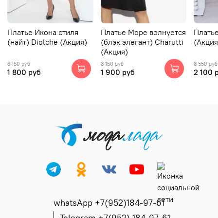
Платье Икона стиля
Платье Море волнуется
Платье
(найт) Diolche (Акция)
(блэк элегант) Charutti
(Акция
(Акция)
3 150 руб
3 150 руб
3 550 руб
1 800 руб
1 900 руб
2 100 
whatsApp +7(952)184-97-61
Telegram +7(952) 184-97-61