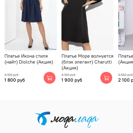
Платье Икона стиля
Платье Море волнуется
Платье
(найт) Diolche (Акция)
(блэк элегант) Charutti
(Акция
(Акция)
3 150 руб
3 150 руб
3 550 руб
1 800 руб
1 900 руб
2 100 