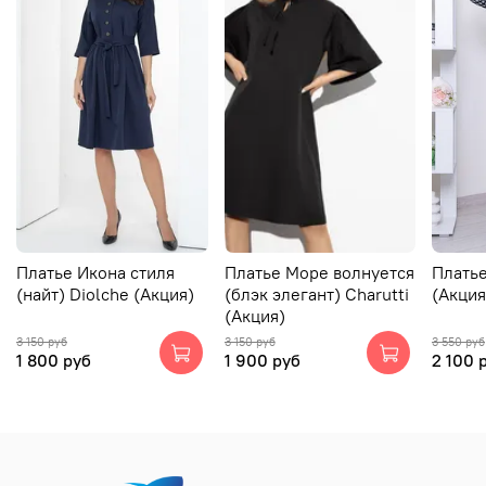
Платье Икона стиля
Платье Море волнуется
Платье
(найт) Diolche (Акция)
(блэк элегант) Charutti
(Акция
(Акция)
3 150 руб
3 150 руб
3 550 руб
1 800 руб
1 900 руб
2 100 