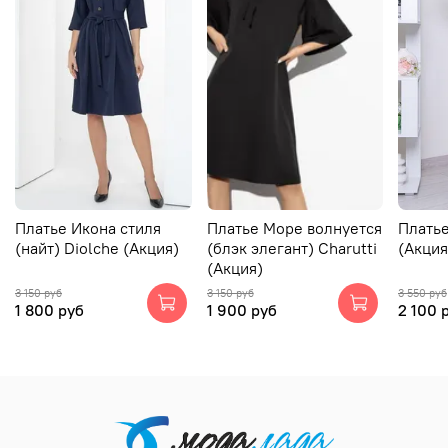
Платье Икона стиля
Платье Море волнуется
Платье
(найт) Diolche (Акция)
(блэк элегант) Charutti
(Акция
(Акция)
3 150 руб
3 150 руб
3 550 руб
1 800 руб
1 900 руб
2 100 