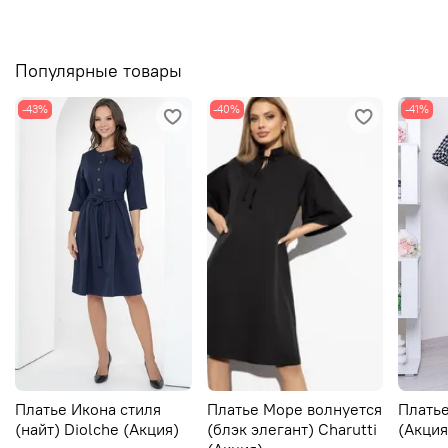
Популярные товары
-43%
-40%
-41%
Платье Икона стиля
Платье Море волнуется
Платье
(найт) Diolche (Акция)
(блэк элегант) Charutti
(Акция