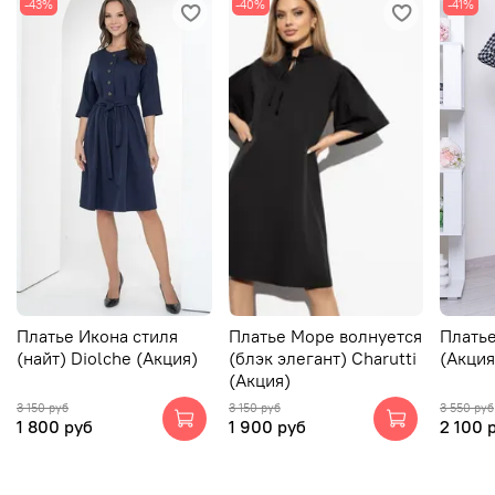
-43%
-40%
-41%
Платье Икона стиля
Платье Море волнуется
Платье
(найт) Diolche (Акция)
(блэк элегант) Charutti
(Акция
(Акция)
3 150 руб
3 150 руб
3 550 руб
1 800 руб
1 900 руб
2 100 