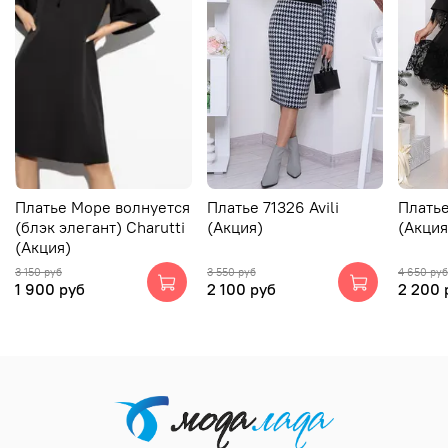
Платье Море волнуется
Платье 71326 Avili
Платье
(блэк элегант) Charutti
(Акция)
(Акция
(Акция)
3 150 руб
3 550 руб
4 650 руб
1 900 руб
2 100 руб
2 200 