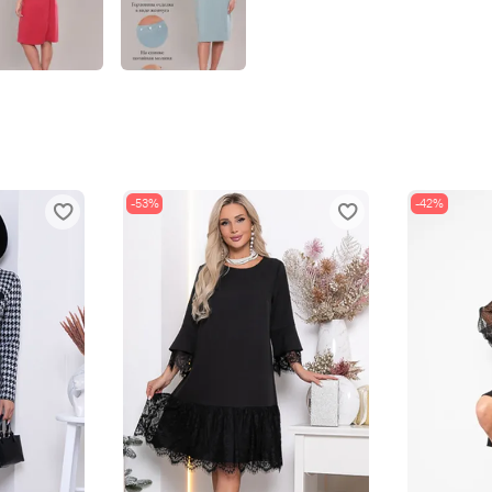
-53%
-42%