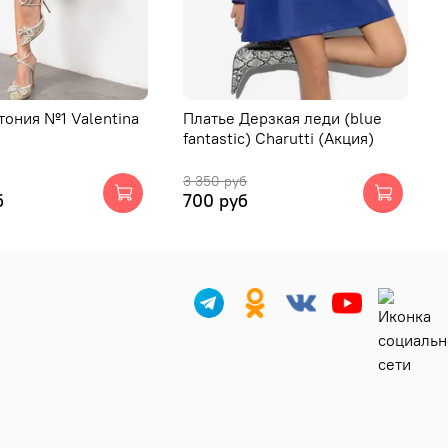
тония №1 Valentina
Платье Дерзкая леди (blue
fantastic) Charutti (Акция)
3 350 руб
б
700 руб