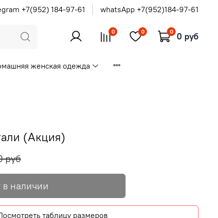
egram +7(952) 184-97-61
whatsApp +7(952)184-97-61
0
0
0
0 руб
омашняя женская одежда
тали (Акция)
0 руб
 в наличии
Посмотреть таблицу размеров