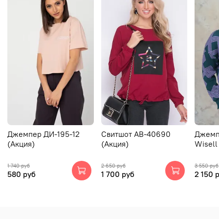
Джемпер ДИ-195-12
Свитшот АВ-40690
Джемп
(Акция)
(Акция)
Wisell
1 740 руб
2 650 руб
3 550 руб
580 руб
1 700 руб
2 150 