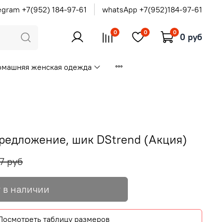
egram +7(952) 184-97-61
whatsApp +7(952)184-97-61
0
0
0
0 руб
омашняя женская одежда
редложение, шик DStrend (Акция)
7 руб
 в наличии
Посмотреть таблицу размеров