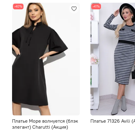
-40%
-41%
Платье Море волнуется (блэк
Платье 71326 Avili (
элегант) Charutti (Акция)