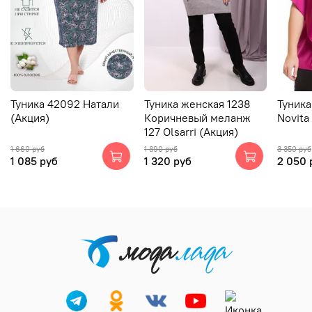
Туника 42092 Натали
Туника женская 1238
Туника
(Акция)
Коричневый меланж
Novita
127 Olsarri (Акция)
1 660 руб
1 890 руб
3 350 руб
1 085 руб
1 320 руб
2 050 