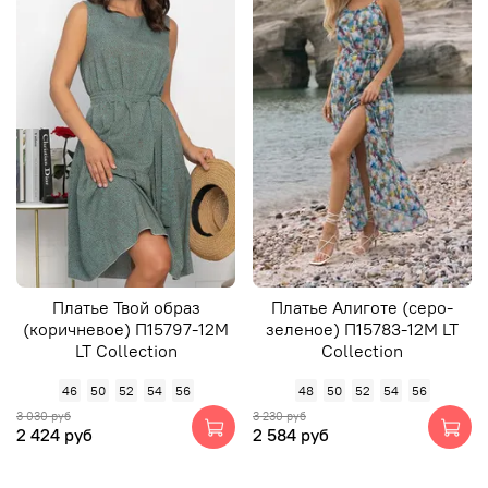
Платье Твой образ
Платье Алиготе (серо-
(коричневое) П15797-12М
зеленое) П15783-12М LT
LT Collection
Collection
46
50
52
54
56
48
50
52
54
56
3 030 руб
3 230 руб
2 424 руб
2 584 руб