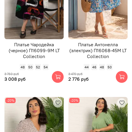
Платье Чародейка
Платье Антонелла
(черное) П16099-9М LT
(электрик) П16068-45М LT
Collection
Collection
48
50
52
54
44
46
48
50
3 760 руб
3 470 руб
3 008 руб
2 776 руб
-20%
-20%