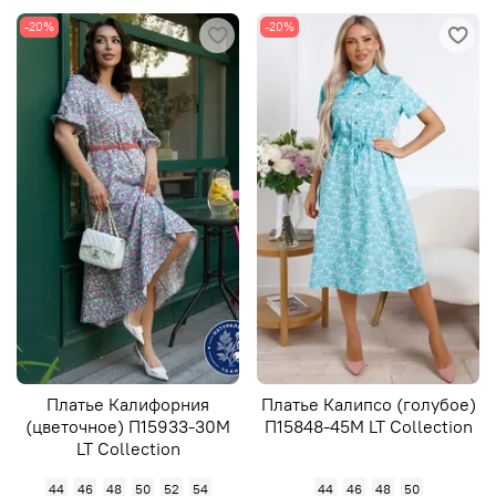
-20%
-20%
Платье Калифорния
Платье Калипсо (голубое)
(цветочное) П15933-30М
П15848-45М LT Collection
LT Collection
44
46
48
50
52
54
44
46
48
50