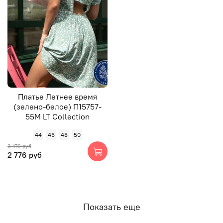
Платье Летнее время
(зелено-белое) П15757-
55М LT Collection
44
46
48
50
3 470 руб
2 776 руб
Показать еще