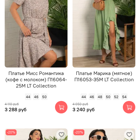
Платье Мисс Романтика
Платье Марика (мятное)
(кофе с молоком) П16064-
П16053-35М LT Collection
25М LT Collection
44
46
50
44
46
48
50
52
54
4 110 руб
4 050 руб
3 288 руб
3 240 руб
-20%
-20%