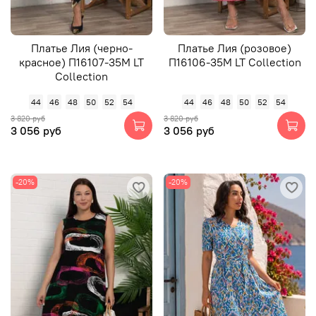
Платье Лия (черно-
Платье Лия (розовое)
красное) П16107-35М LT
П16106-35М LT Collection
Collection
44
46
48
50
52
54
44
46
48
50
52
54
3 820 руб
3 820 руб
3 056 руб
3 056 руб
-20%
-20%