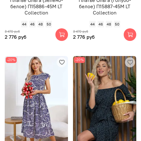
белое) П15886-45М LT
белое) П15887-45М LT
Collection
Collection
44
46
48
50
44
46
48
50
3 470 руб
3 470 руб
2 776 руб
2 776 руб
-20%
-20%