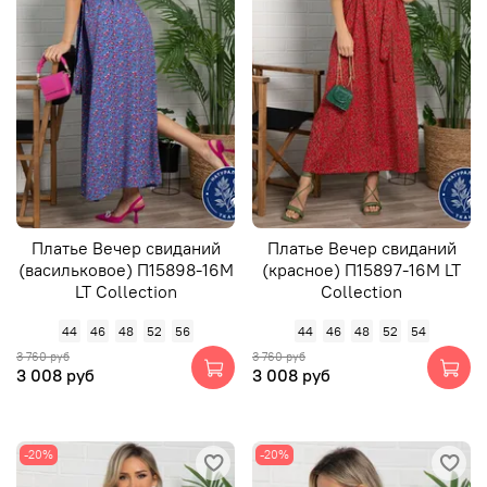
Платье Вечер свиданий
Платье Вечер свиданий
(васильковое) П15898-16М
(красное) П15897-16М LT
LT Collection
Collection
44
46
48
52
56
44
46
48
52
54
3 760 руб
3 760 руб
3 008 руб
3 008 руб
-20%
-20%