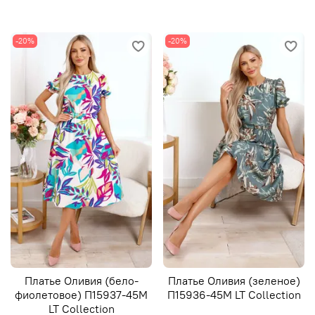
-20%
-20%
Платье Оливия (бело-
Платье Оливия (зеленое)
фиолетовое) П15937-45М
П15936-45М LT Collection
LT Collection