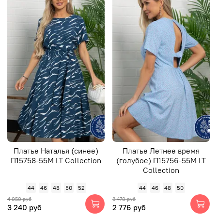
Платье Наталья (синее)
Платье Летнее время
П15758-55М LT Collection
(голубое) П15756-55М LT
Collection
44
46
48
50
52
44
46
48
50
4 050 руб
3 470 руб
3 240 руб
2 776 руб