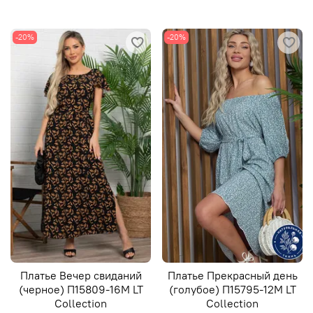
-20%
-20%
Платье Вечер свиданий
Платье Прекрасный день
(черное) П15809-16М LT
(голубое) П15795-12М LT
Collection
Collection