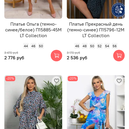
Платье Ольга (темно-
Платье Прекрасный день
синее/белое) П15885-45М
(темно-синее) П15796-12М
LT Collection
LT Collection
44
46
50
46
48
50
52
54
56
3 470 руб
3 170 руб
2 776 руб
2 536 руб
-20%
-20%