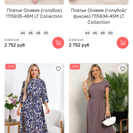
Платье Оливия (голубое)
Платье Оливия (голубой/
П15935-45М LT Collection
фуксия) П15934-45М LT
Collection
44
46
48
50
44
46
48
50
3 440 руб
3 440 руб
2 752 руб
2 752 руб
-20%
-20%