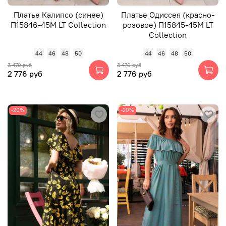
Платье Калипсо (синее)
Платье Одиссея (красно-
П15846-45М LT Collection
розовое) П15845-45М LT
Collection
44
46
48
50
44
46
48
50
3 470 руб
3 470 руб
2 776 руб
2 776 руб
-20%
-20%