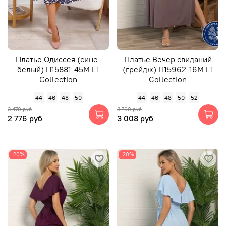
Платье Одиссея (сине-
Платье Вечер свиданий
белый) П15881-45М LT
(грейдж) П15962-16М LT
Collection
Collection
44
46
48
50
44
46
48
50
52
3 470 руб
3 760 руб
2 776 руб
3 008 руб
-20%
-20%