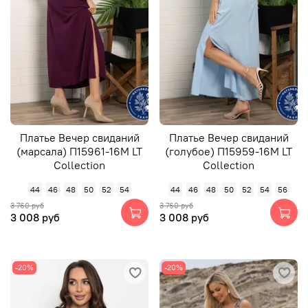
Платье Вечер свиданий
Платье Вечер свиданий
(марсала) П15961-16М LT
(голубое) П15959-16М LT
Collection
Collection
44
46
48
50
52
54
44
46
48
50
52
54
56
3 760 руб
3 760 руб
3 008 руб
3 008 руб
-20%
-20%