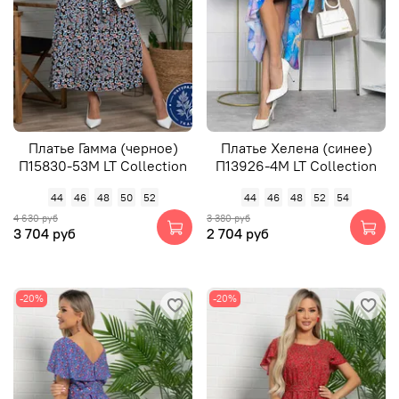
Платье Гамма (черное)
Платье Хелена (синее)
П15830-53М LT Collection
П13926-4М LT Collection
44
46
48
50
52
44
46
48
52
54
4 630 руб
3 380 руб
3 704 руб
2 704 руб
-20%
-20%