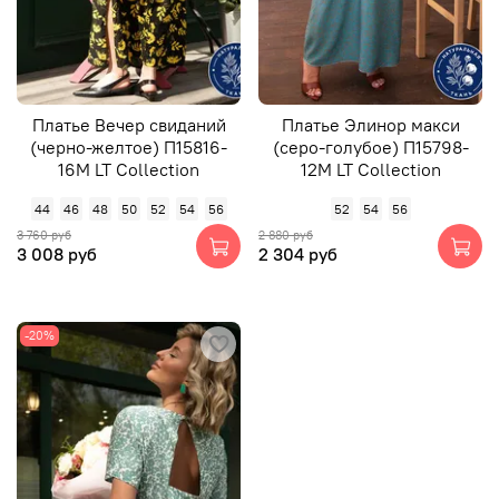
Платье Вечер свиданий
Платье Элинор макси
(черно-желтое) П15816-
(серо-голубое) П15798-
16М LT Collection
12М LT Collection
44
46
48
50
52
54
56
52
54
56
3 760 руб
2 880 руб
3 008 руб
2 304 руб
-20%