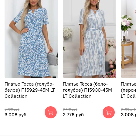
Платье Тесса (голубо-
Платье Тесса (бело-
Плать
белое) П15929-45М LT
голубое) П15930-45М
(перс
Collection
LT Collection
LT Col
3 760 руб
3 470 руб
3 760 руб
3 008 руб
2 776 руб
3 008 