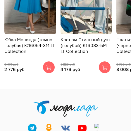
Юбка Мелинда (темно-
Костюм Стильный дуэт
Плать
голубая) Ю16054-3М LT
(голубой) К16083-5М
(черно
Collection
LT Collection
Collec
3 470 руб
5 220 руб
3 760 руб
2 776 руб
4 176 руб
3 008 