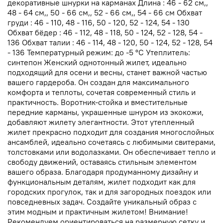
декоративные шнурки на карманах Длина : 46 - 62 см,,
48 - 64 см,, 50 - 66 см,, 52 - 66 см,, 54 - 66 см Обхват
груди : 46 - 110, 48 - 116, 50 - 120, 52 - 124, 54 - 130
Обхват бёдер : 46 - 112, 48 - 118, 50 - 124, 52 - 128, 54 -
136 Обхват талии : 46 - 114, 48 - 120, 50 - 124, 52 - 128, 54
- 136 Температурный режим: до -5 °C Утеплитель:
синтепон Женский однотонный жилет, идеально
подходящий для осени и весны, станет важной частью
вашего гардероба. Он создан для максимального
комфорта и теплоты, сочетая современный стиль и
практичность. Воротник-стойка и вместительные
передние карманы, украшенные шнуром из экокожи,
добавляют жилету элегантности. Этот утепленный
жилет прекрасно подходит для создания многослойных
ансамблей, идеально сочетаясь с любимыми свитерами,
толстовками или водолазками. Он обеспечивает тепло и
свободу движений, оставаясь стильным элементом
вашего образа. Благодаря продуманному дизайну и
функциональным деталям, жилет подходит как для
городских прогулок, так и для загородных поездок или
повседневных задач. Создайте уникальный образ с
этим модным и практичным жилетом! Внимание!
Рекомендуем ориентироваться на размерную сетку и