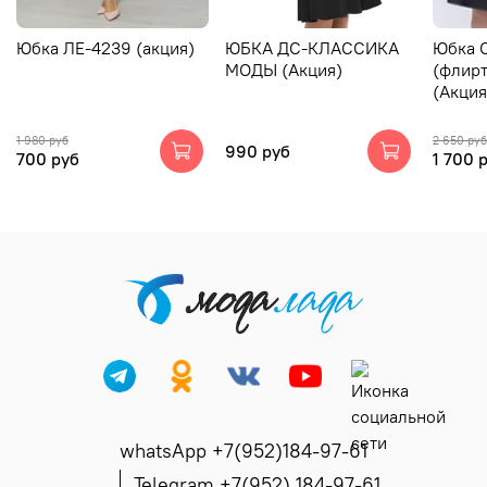
Юбка ЛЕ-4239 (акция)
ЮБКА ДС-КЛАССИКА
Юбка 
МОДЫ (Акция)
(флирт
(Акция
1 980 руб
2 650 руб
990 руб
700 руб
1 700 
whatsApp +7(952)184-97-61
Telegram +7(952) 184-97-61