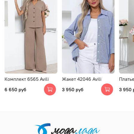
Комплект 6565 Avili
Жакет 42046 Avili
Платье
6 650 руб
3 950 руб
3 950 