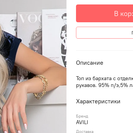
В кор
Описание
Топ из бархата с отде
рукавов. 95% п/э,5% л
Характеристики
Бренд
AVILI
Доставка