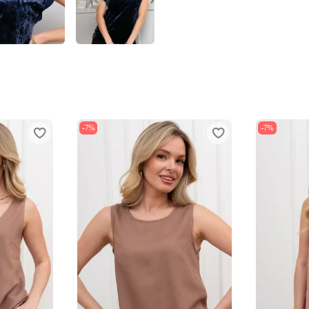
-7%
-7%