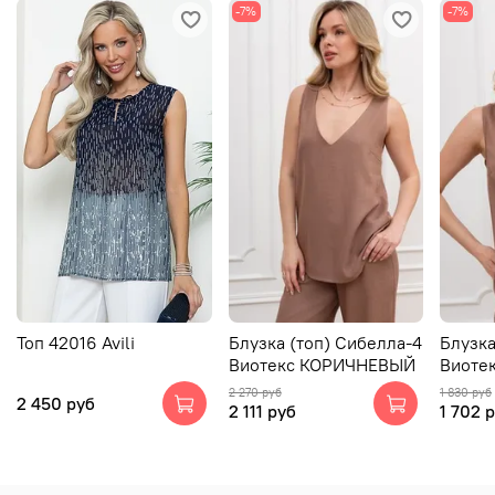
-7%
-7%
Топ 42016 Avili
Блузка (топ) Сибелла-4
Блузка
Виотекс КОРИЧНЕВЫЙ
Виоте
2 270 руб
1 830 руб
2 450 руб
2 111 руб
1 702 