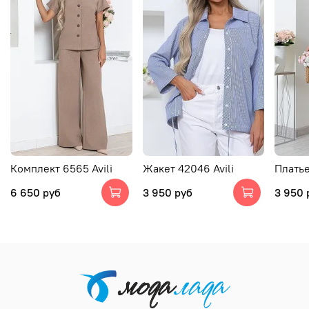
Комплект 6565 Avili
Жакет 42046 Avili
Платье
6 650 руб
3 950 руб
3 950 