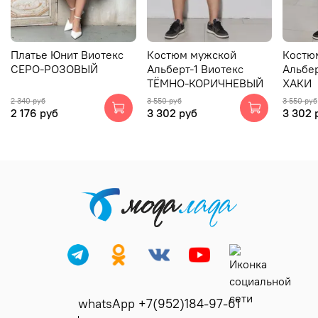
Платье Юнит Виотекс
Костюм мужской
Костю
СЕРО-РОЗОВЫЙ
Альберт-1 Виотекс
Альбер
ТЁМНО-КОРИЧНЕВЫЙ
ХАКИ
2 340 руб
3 550 руб
3 550 руб
2 176 руб
3 302 руб
3 302 
whatsApp +7(952)184-97-61