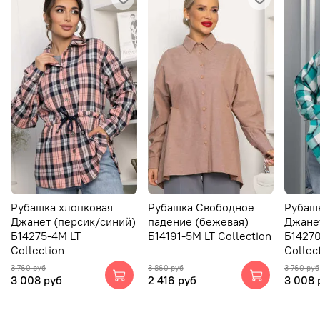
Рубашка хлопковая
Рубашка Свободное
Рубаш
Джанет (персик/синий)
падение (бежевая)
Джанет
Б14275-4М LT
Б14191-5М LT Collection
Б14270
Collection
Collec
3 760 руб
3 860 руб
3 760 руб
3 008 руб
2 416 руб
3 008 