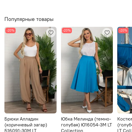
Популярные товары
-20%
-20%
-20%
Брюки Алладин
Юбка Мелинда (темно-
Костю
(коричневый загар)
голубая) Ю16054-3М LT
(голуб
Б16091-30М LT
Collection
LT Col