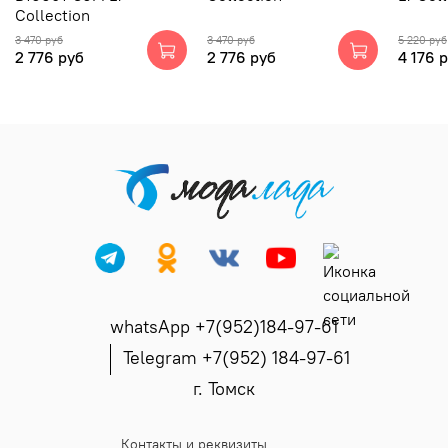
Collection
3 470 руб
3 470 руб
5 220 руб
2 776 руб
2 776 руб
4 176 
whatsApp +7(952)184-97-61
Telegram +7(952) 184-97-61
г. Томск
Контакты и реквизиты