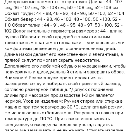
Декоративные элементы : отсутствуют Длина : 44 - 107
см,, 46 - 107 см,, 48 - 108 см,, 50 - 108 см,, 52 - 109 см
Обхват груди : 44 - 88, 46 - 92, 48 - 96, 50 - 102, 52 - 104
Обхват бёдер : 44 - 98, 46 - 102, 48 - 106, 50 - 108, 52 -
110 Обхват талии : 44 - 91, 46 - 95, 48 - 97, 50 - 100, 52 -
102 Дополнительные параметры размеров : 44 - длина
рукава Обновите свой гардероб с этим стильным
трикотажным платьем оттенка хаки — универсальным и
комфортным решением для осенне-весенних дней.
Длина макси делает его женственным и элегантным, а
прямой силуэт помогает скрыть недостатки.
Дополняйте его любимой обувью и украшениями, чтобы
подчеркнуть индивидуальный стиль и завершить образ.
Внимание! Рекомендуем ориентироваться на
размерную сетку и выбирать свой привычный размер,
согласно размерной таблице. *Допуск отклонения
длины при массовом производстве 1-3 см является
нормой. Уход за изделием: Ручная стирка или стирка в
машине при температуре до 30 °C, деликатный режим.
Не использовать отбеливатели. Разрешена глажка при
температуре до 110 °C. При глажке использовать
специальную насадку на подошве утюга, гладить с
паром. Не замачивать и не выжимать. Стирать изделие