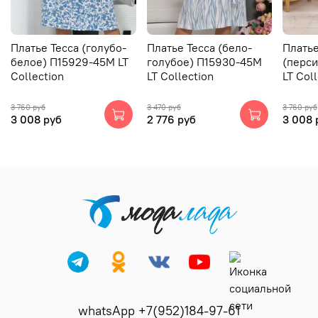
Платье Тесса (голубо-
Платье Тесса (бело-
Плать
белое) П15929-45М LT
голубое) П15930-45М
(перс
Collection
LT Collection
LT Col
3 760 руб
3 470 руб
3 760 руб
3 008 руб
2 776 руб
3 008 
whatsApp +7(952)184-97-61