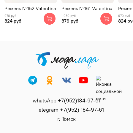
Ремень №152 Valentina
Ремень №161 Valentina
Ремень
970 руб
1 030 руб
970 руб
824 руб
876 руб
824 ру
whatsApp +7(952)184-97-61
Telegram +7(952) 184-97-61
г. Томск