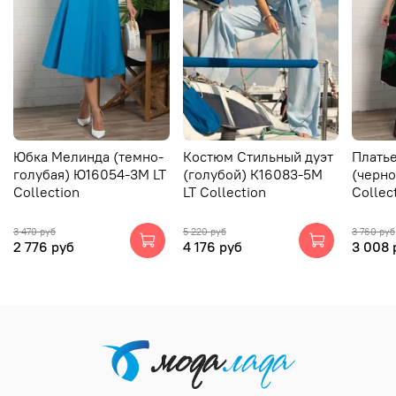
Юбка Мелинда (темно-
Костюм Стильный дуэт
Плать
голубая) Ю16054-3М LT
(голубой) К16083-5М
(черно
Collection
LT Collection
Collec
3 470 руб
5 220 руб
3 760 руб
2 776 руб
4 176 руб
3 008 