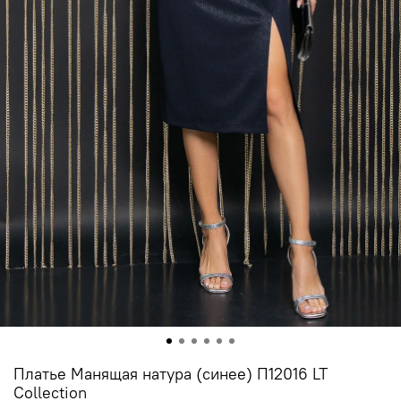
Платье Манящая натура (синее) П12016 LT
Collection