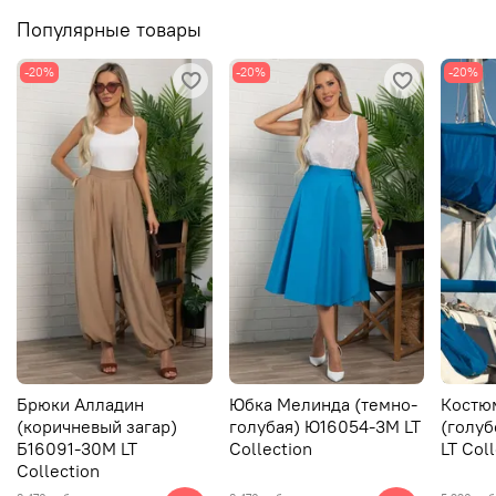
Популярные товары
-20%
-20%
-20%
Брюки Алладин
Юбка Мелинда (темно-
Костю
(коричневый загар)
голубая) Ю16054-3М LT
(голуб
Б16091-30М LT
Collection
LT Col
Collection