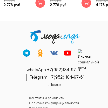
3 470 руб
3 470 руб
5 220 руб
2 776 руб
2 776 руб
4 176 
whatsApp +7(952)184-97-61
Telegram +7(952) 184-97-61
г. Томск
Контакты и реквизиты
Политика конфиденциальности
Как заказать