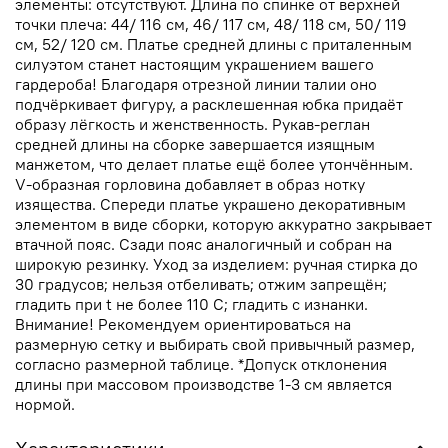
элементы: отсутствуют. Длина по спинке от верхней
точки плеча: 44/ 116 см, 46/ 117 см, 48/ 118 см, 50/ 119
см, 52/ 120 см. Платье средней длины с приталенным
силуэтом станет настоящим украшением вашего
гардероба! Благодаря отрезной линии талии оно
подчёркивает фигуру, а расклешенная юбка придаёт
образу лёгкость и женственность. Рукав-реглан
средней длины на сборке завершается изящным
манжетом, что делает платье ещё более утончённым.
V-образная горловина добавляет в образ нотку
изящества. Спереди платье украшено декоративным
элементом в виде сборки, которую аккуратно закрывает
втачной пояс. Сзади пояс аналогичный и собран на
широкую резинку. Уход за изделием: ручная стирка до
30 градусов; нельзя отбеливать; отжим запрещён;
гладить при t не более 110 С; гладить с изнанки.
Внимание! Рекомендуем ориентироваться на
размерную сетку и выбирать свой привычный размер,
согласно размерной таблице. *Допуск отклонения
длины при массовом производстве 1-3 см является
нормой.