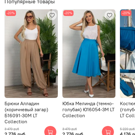
Популярные товары
-20%
-20%
-20%
Брюки Алладин
Юбка Мелинда (темно-
Костю
(коричневый загар)
голубая) Ю16054-3М LT
(голуб
Б16091-30М LT
Collection
LT Col
Collection
3 470 руб
3 470 руб
5 220 руб
2 776 руб
2 776 руб
4 176 