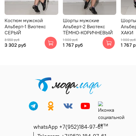
Костюм мужской
Шорты мужские
Шорты
Альберт-1 Виотекс
Альберт-2 Виотекс
Альбер
СЕРЫЙ
ТЁМНО-КОРИЧНЕВЫЙ
ХАКИ
3 550 руб
1 900 руб
1 900 руб
3 302 руб
1 767 руб
1 767 
whatsApp +7(952)184-97-61