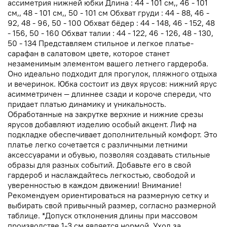
ассиметрия нижней юбки Длина : 44 - 101 см,, 46 - 101
см,, 48 - 101 см,, 50 - 101 см Обхват груди : 44 - 88, 46 -
92, 48 - 96, 50 - 100 Обхват бёдер : 44 - 148, 46 - 152, 48
- 156, 50 - 160 Обхват талии : 44 - 122, 46 - 126, 48 - 130,
50 - 134 Представляем стильное и легкое платье-
сарафан в салатовом цвете, которое станет
незаменимым элементом вашего летнего гардероба.
Оно идеально подходит для прогулок, пляжного отдыха
и вечеринок. Юбка состоит из двух ярусов: нижний ярус
асимметричен — длиннее сзади и короче спереди, что
придает платью динамику и уникальность.
Обработанные на закрутке верхние и нижние срезы
ярусов добавляют изделию особый акцент. Лиф на
подкладке обеспечивает дополнительный комфорт. Это
платье легко сочетается с различными летними
аксессуарами и обувью, позволяя создавать стильные
образы для разных событий. Добавьте его в свой
гардероб и наслаждайтесь легкостью, свободой и
уверенностью в каждом движении! Внимание!
Рекомендуем ориентироваться на размерную сетку и
выбирать свой привычный размер, согласно размерной
таблице. *Допуск отклонения длины при массовом
производстве 1-3 см является нормой. Уход за