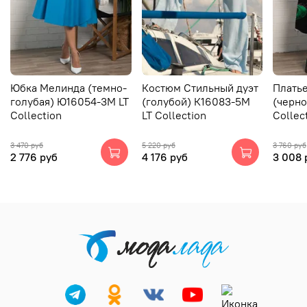
Юбка Мелинда (темно-
Костюм Стильный дуэт
Плать
голубая) Ю16054-3М LT
(голубой) К16083-5М
(черно
Collection
LT Collection
Collec
3 470 руб
5 220 руб
3 760 руб
2 776 руб
4 176 руб
3 008 