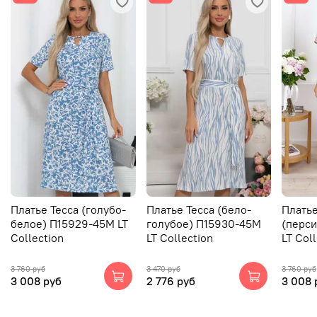
Платье Тесса (голубо-
Платье Тесса (бело-
Плать
белое) П15929-45М LT
голубое) П15930-45М
(перс
Collection
LT Collection
LT Col
3 760 руб
3 470 руб
3 760 руб
3 008 руб
2 776 руб
3 008 