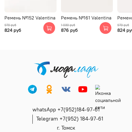
Ремень №152 Valentina
Ремень №161 Valentina
Ремень
970 руб
1 030 руб
970 руб
824 руб
876 руб
824 ру
whatsApp +7(952)184-97-61
Telegram +7(952) 184-97-61
г. Томск