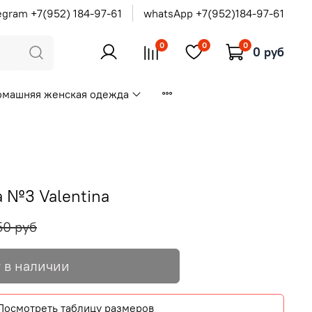
egram +7(952) 184-97-61
whatsApp +7(952)184-97-61
0
0
0
0 руб
омашняя женская одежда
 №3 Valentina
50 руб
 в наличии
Посмотреть таблицу размеров