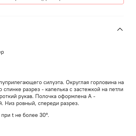
ер
луприлегающего силуэта. Округлая горловина на
о спинке разрез - капелька с застежкой на петли
ороткий рукав. Полочка оформлена А -
. Низ ровный, спереди разрез.
при t не более
30°.