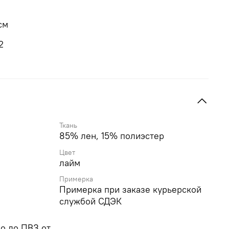
см
2
Ткань
85% лен, 15% полиэстер
Цвет
лайм
Примерка
Примерка при заказе курьерской
службой СДЭК
о до ПВЗ от