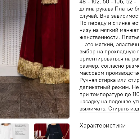
48 - 102, 50 - 106, 52
длина рукава Платье б
случай. Вне зависимос
По переду и спинке ес
низу на мягкий манже
женственности. Плать
— это мягкий, эластич
выбор на прохладную 
ориентироваться на р
размер, согласно разм
массовом производстве
Ручная стирка или сти
деликатный режим. Не
при температуре до 11
насадку на подошве ут
выжимать. Стирать изд
Характеристики