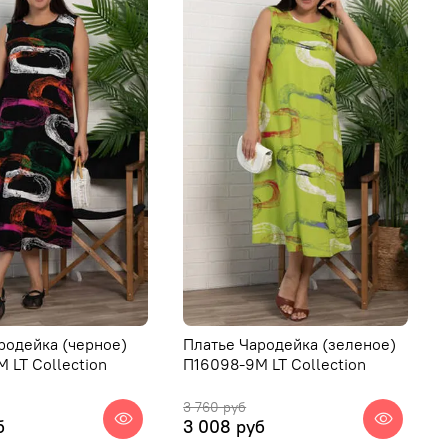
родейка (черное)
Платье Чародейка (зеленое)
 LT Collection
П16098-9М LT Collection
3 760 руб
б
3 008 руб