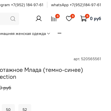
egram +7(952) 184-97-61
whatsApp +7(952)184-97-61
0
0
0
0 руб
омашняя женская одежда
арт.
520565561
котажное Млада (темно-синее)
ection
0 руб
50
52