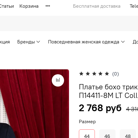
Статьи
Корзина
Бесплатная доставка
Tel
кция
Бренды
Повседневная женская одежда
Д
(0)
Платье бохо три
П14411-8М LT Coll
2 768 руб
4 31
Размер
44
46
48