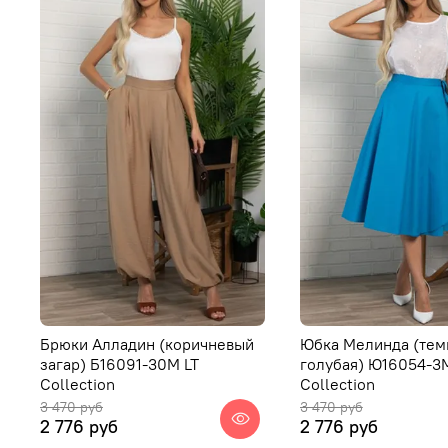
Брюки Алладин (коричневый
Юбка Мелинда (тем
загар) Б16091-30М LT
голубая) Ю16054-3
Collection
Collection
3 470 руб
3 470 руб
2 776 руб
2 776 руб