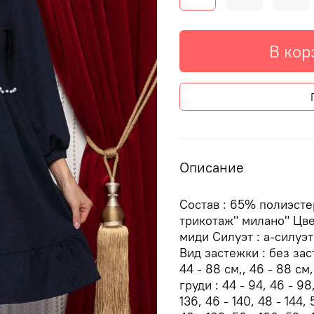
В кор
Описание
Состав : 65% полиэсте
трикотаж" милано" Цвет
миди Силуэт : а-силуэт
Вид застежки : без за
44 - 88 см,, 46 - 88 см,
груди : 44 - 94, 46 - 98
136, 46 - 140, 48 - 144,