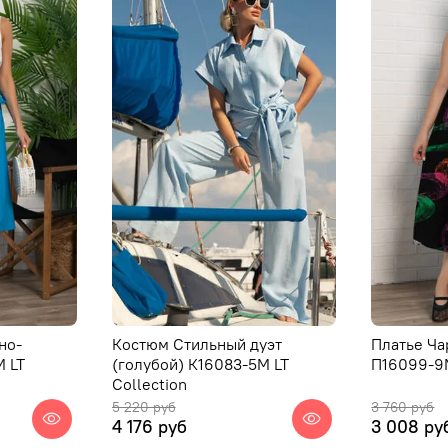
но-
Костюм Стильный дуэт
Платье Ча
М LT
(голубой) К16083-5М LT
П16099-9М
Collection
5 220 руб
3 760 руб
4 176 руб
3 008 ру