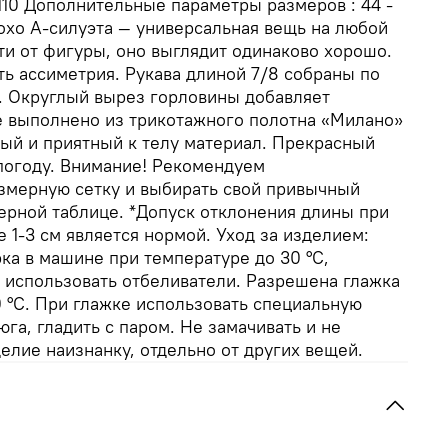
 - 110 Дополнительные параметры размеров : 44 -
охо А-силуэта — универсальная вещь на любой
ти от фигуры, оно выглядит одинаково хорошо.
ть ассиметрия. Рукава длиной 7/8 собраны по
т. Округлый вырез горловины добавляет
е выполнено из трикотажного полотна «Милано»
ный и приятный к телу материал. Прекрасный
погоду. Внимание! Рекомендуем
азмерную сетку и выбирать свой привычный
ерной таблице. *Допуск отклонения длины при
 1-3 см является нормой. Уход за изделием:
рка в машине при температуре до 30 °C,
 использовать отбеливатели. Разрешена глажка
0 °C. При глажке использовать специальную
юга, гладить с паром. Не замачивать и не
елие наизнанку, отдельно от других вещей.