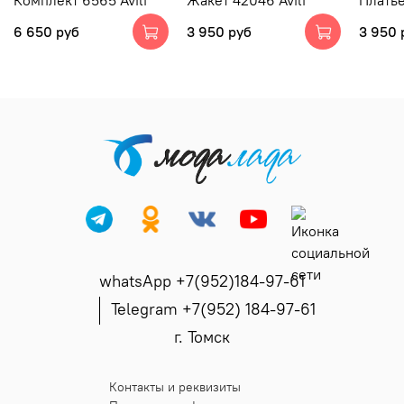
Комплект 6565 Avili
Жакет 42046 Avili
Платье
6 650 руб
3 950 руб
3 950 
whatsApp +7(952)184-97-61
Telegram +7(952) 184-97-61
г. Томск
Контакты и реквизиты