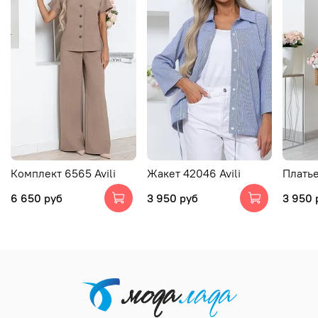
Комплект 6565 Avili
Жакет 42046 Avili
Платье
6 650 руб
3 950 руб
3 950 