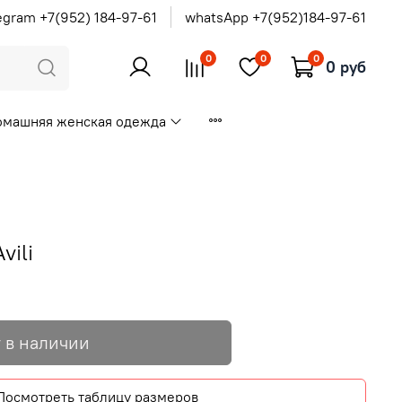
egram +7(952) 184-97-61
whatsApp +7(952)184-97-61
0
0
0
0 руб
омашняя женская одежда
vili
 в наличии
Посмотреть таблицу размеров