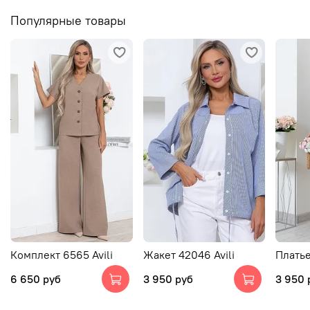
Популярные товары
Комплект 6565 Avili
Жакет 42046 Avili
Платье
6 650 руб
3 950 руб
3 950 