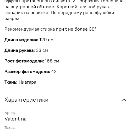
эффект приталенного силуэта. V - образная горловина
на внутренней обтачке. Короткий втачной рукав -
фонарик на резинке. По переднему рельефу юбки
разрез.
Рекомендуемая стирка
при t не более
30°.
Длина изделия:
120 см
Длина рукава:
33 см
Рост фотомодели:
168 см
Размер фотомодели:
42
Ткань:
Ниагара
Характеристики
Бренд
Valentina
Ткань