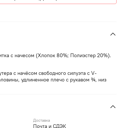
итка с начесом (Хлопок 80%; Полиэстер 20%).
тера с начёсом свободного силуэта с V-
ловины, удлиненное плечо с рукавом ¾, низ
Доставка
Почта и СДЭК