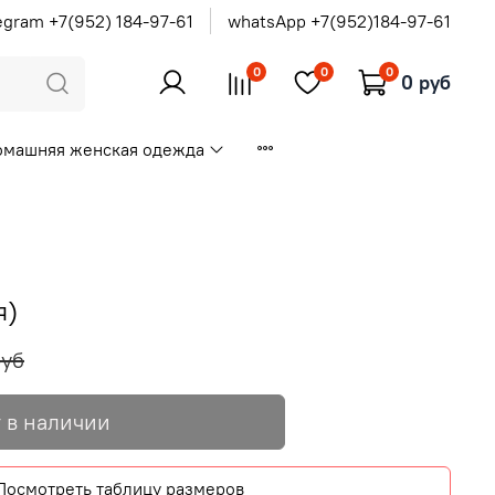
egram +7(952) 184-97-61
whatsApp +7(952)184-97-61
0
0
0
0 руб
омашняя женская одежда
я)
руб
 в наличии
Посмотреть таблицу размеров