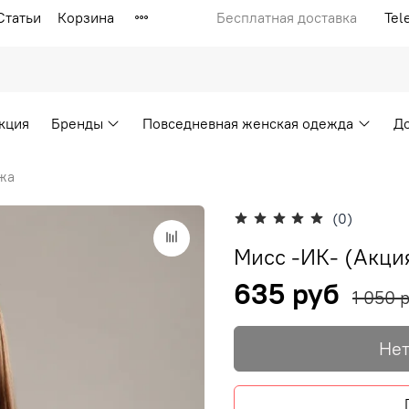
Статьи
Корзина
Бесплатная доставка
Tel
кция
Бренды
Повседневная женская одежда
Д
жа
(0)
Мисс -ИК- (Акци
635 руб
1 050 
Нет