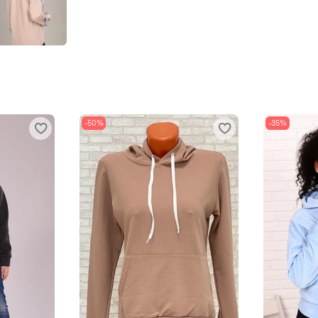
-50%
-35%